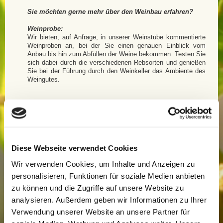
Sie möchten gerne mehr über den Weinbau erfahren?
Weinprobe:
Wir bieten, auf Anfrage, in unserer Weinstube kommentierte
Weinproben an, bei der Sie einen genauen Einblick vom
Anbau bis hin zum Abfüllen der Weine bekommen. Testen Sie
sich dabei durch die verschiedenen Rebsorten und genießen
Sie bei der Führung durch den Weinkeller das Ambiente des
Weingutes.
Weinwanderung:
Für alle, die sich gerne in der Natur bewegen, bieten wir
neben unserer klassischen kommentierten Weinprobe auch
eine Wanderung durch unsere Weinberge an. Sie lernen
hierbei nicht nur unsere einzelnen Weine kennen, sondern
Diese Webseite verwendet Cookies
erfahren auch mehr über die Arbeit des Winzers direkt am
Weinstock. Für Gruppen/Vereine/Betriebsausflüge ab 10
Wir verwenden Cookies, um Inhalte und Anzeigen zu
Personen bieten wir Weinwanderungen an, die wie folgt
aussehen könnten:
personalisieren, Funktionen für soziale Medien anbieten
zu können und die Zugriffe auf unsere Website zu
Ablauf:
analysieren. Außerdem geben wir Informationen zu Ihrer
Verwendung unserer Website an unsere Partner für
Treffpunkt: unsere Weinstube
Dauer der Wanderung: 2-3 Stunden