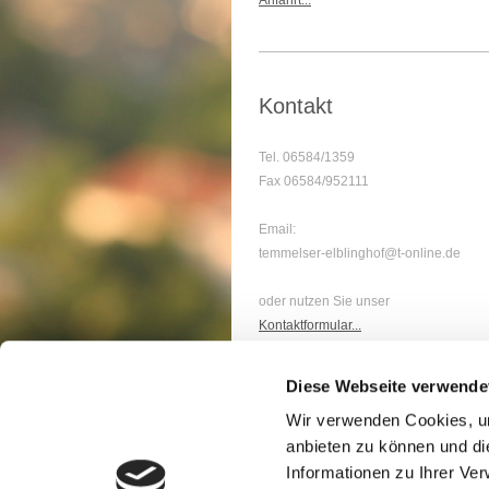
Kontakt
Tel. 06584/1359
Fax 06584/952111
Email:
temmelser-elblinghof@t-online.de
oder nutzen Sie unser
Kontaktformular...
Diese Webseite verwende
Wir verwenden Cookies, um
anbieten zu können und di
Informationen zu Ihrer Ve