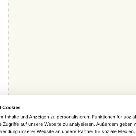
Anfahrt mit dem Auto
t Cookies
Für unsere Kunden und Feriengäste stellen wir selbstverständlich kos
 Inhalte und Anzeigen zu personalisieren, Funktionen für sozia
Anfahrt mit der Bahn
Temmels verfügt über eine eigene Haltestelle, sodass die Anreise
e Zugriffe auf unsere Website zu analysieren. Außerdem geben w
Unser Weingut befindet sich 300m vom Bahnhof entfernt und ist ausge
rwendung unserer Website an unsere Partner für soziale Medien